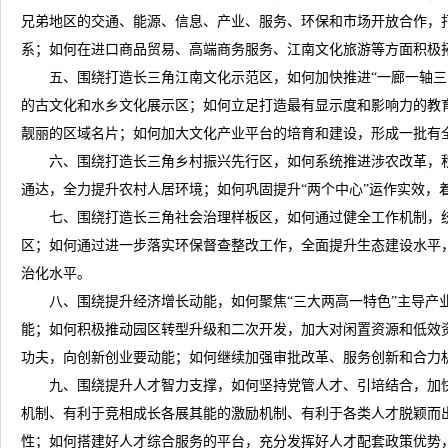
兄弟地区的交通、能源、信息、产业、服务、环保和市场开放合作，
系；如何在进口商品贸易、高端商务服务、江南文化旅游等方面积极
五、围绕打造长三角江南文化示范区，如何加快推进“一廊一轴三区
的古文化和水乡文化展示区；如何立足打造最有显示度和影响力的教
靓丽的区域名片；如何加大文化产业平台的培育和建设，形成一批有
六、围绕打造长三角乡村振兴先行区，如何系统推进涉农改革，积
通达，全力提升农村人居环境；如何巩固提升“两个中心”运作实效，
七、围绕打造长三角社会治理样板区，如何通过健全工作机制，统筹
区；如何通过进一步落实环保督查整改工作，全面提升生态建设水平
治化水平。
八、围绕提升经济增长动能，如何聚焦“三大两高一特色”主导产业
能；如何积极推动园区转型升级和二次开发，加大对闲置资源和低效
功夫，向创新创业要动能；如何继续加强审批改革、服务创新和合力
九、围绕提升人才智力支撑，如何坚持党管人才、引培结合，加快
机制、有利于竞相成长各展其能的激励机制、有利于各类人才脱颖而
性；如何搭建好人才综合服务的平台，充分发挥好人才配套政策优势