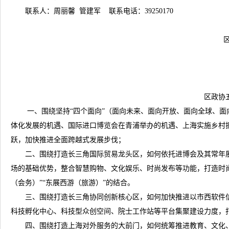
联系人：周丽馨 管建军 联系电话：39250170
区政协办公
2018年
区政协
一、围绕坚持“四个面向”（面向未来、面向开放、面向全球、面向
体化发展的机遇、国际进口博览会在青浦举办的机遇、上海实施乡村
跃，加快推进全面跨越式发展步伐；
二、围绕打造长三角国际贸易龙头区，如何依托进博会及其常年展
场的基础优势，整合智慧购物、文化娱乐、时尚发布等功能，打造时
（会务）”“东展西游（旅游）”的结合。
三、围绕打造长三角协同创新核心区，如何加快推进以市西软件信息
科技孵化中心、科技型众创空间、院士工作站等平台集聚建设力度，
四、围绕打造上海对外服务的大前门，如何统筹推进教育、文化、