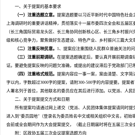
一、关于提案的基本要求
（一）注重选题立意。
提案选题要以习近平新时代中国特色社会
上海调研时的重要讲话精神，贯彻落实十一届市委四次全会和五届区委
（长三角国际贸易龙头区、长三角协同创新核心区、长三角乡村振兴
级和核心竞争力，聚焦做好生态建设、特色产业、乡村振兴三篇大文
（二）注重反映民意。
1、提案应注重围绕人民群众普遍关注的
（三）注重前期调研。
在提案选题确定后，要认真开展前期调查
证。要避免提案反映的问题欠准确，或提出的建议滞后于党政部门已
（四）注重格式规范。
提案内容应一事一案，案由清楚、文字简洁
字以内，字数超过3000字的提案，请附300-500字的内容提要。
人署名列于首位，其他联名的委员应在其后进行添加。以党派、人民
二、关于提案提交方式和日期
所有提案均请通过网上递交（党派、人民团体集体提案请同时提交由该组织
进入到“委员园地”（登录名为委员姓名中文或相关组织中文名，初始密
会前或全会期间作为大会提案提交，（截止日期届时将在五届三次全
附：区政协五届三次会议提案选题方向