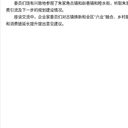
委员们饶有兴致地参观了朱家角古镇和赵巷镇和睦水街，听取朱
费引流及下一步的规划建设情况。
座谈交流中，企业家委员们对古镇焕新和全区“六业”融合、乡
和消费链延长提升提出意见建议。